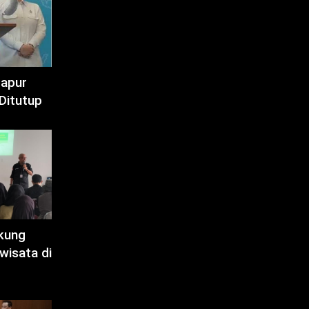
Dapur
Ditutup
kung
wisata di