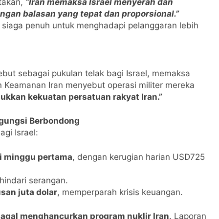
takan,
“Iran memaksa Israel menyerah dan
ngan balasan yang tepat dan proporsional.”
siaga penuh untuk menghadapi pelanggaran lebih
sebut sebagai pukulan telak bagi Israel, memaksa
 Keamanan Iran menyebut operasi militer mereka
kan kekuatan persatuan rakyat Iran.”
engungsi Berbondong
gi Israel:
di minggu pertama
, dengan kerugian harian USD725
indari serangan.
an juta dolar
, memperparah krisis keuangan.
agal menghancurkan program nuklir Iran
. Laporan