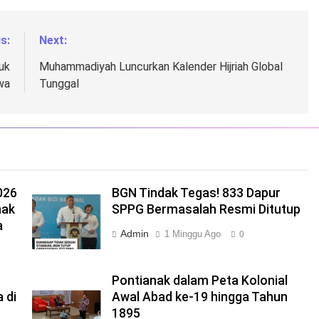
s:
Next:
uk
Muhammadiyah Luncurkan Kalender Hijriah Global
wa
Tunggal
026
BGN Tindak Tegas! 833 Dapur
nak
SPPG Bermasalah Resmi Ditutup
a
Admin
1 Minggu Ago
0
Pontianak dalam Peta Kolonial
 di
Awal Abad ke-19 hingga Tahun
1895