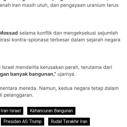
 tanah Iran masih utuh, dan pengayaan uranium terus
 Mossad
selama konflik dan mengeksekusi sejumlah
erasi kontra-spionase terbesar dalam sejarah negara
srael menderita kerusakan parah, terutama dari
ngan banyak bangunan,”
ujarnya.
ementara mereda. Namun, kedua negara tetap dalam
di pelanggaran.
Iran-Israel
Kehancuran Bangunan
Presiden AS Trump
Rudal Terakhir Iran