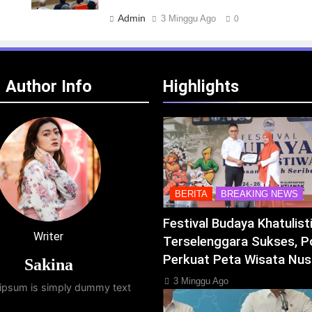
Admin
3 Minggu Ago
0
Author Info
Highlights
BERITA
BREAKING NEWS
Festival Budaya Khatulis
Writer
Terselenggara Sukses, P
Perkuat Peta Wisata Nus
Sakina
3 Minggu Ago
ipsum is simply dummy text