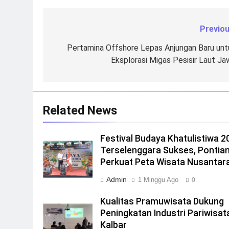
Previou
Navigasi
pos
Pertamina Offshore Lepas Anjungan Baru unt
Eksplorasi Migas Pesisir Laut Ja
Related News
Festival Budaya Khatulistiwa 2
Terselenggara Sukses, Pontia
Perkuat Peta Wisata Nusantar
Admin
1 Minggu Ago
0
Kualitas Pramuwisata Dukung
Peningkatan Industri Pariwisata
Kalbar