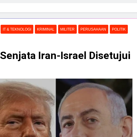
IT & TEKNOLOGI
KRIMINAL
MILITER
PERUSAHAAN
POLITIK
njata Iran-Israel Disetujui