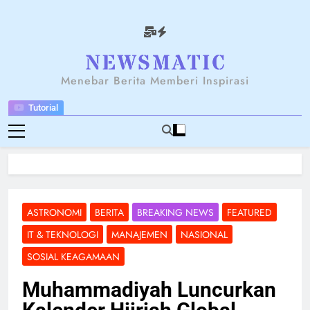
Skip
to
content
NEWSANTARA
Menebar Berita Memberi Inspirasi
Tutorial
ASTRONOMI
BERITA
BREAKING NEWS
FEATURED
IT & TEKNOLOGI
MANAJEMEN
NASIONAL
SOSIAL KEAGAMAAN
Muhammadiyah Luncurkan