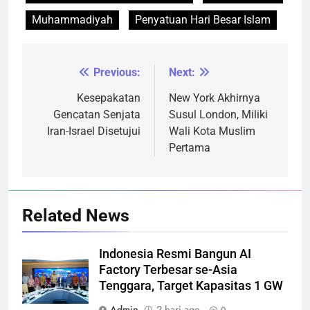
Muhammadiyah
Penyatuan Hari Besar Islam
Previous:
Next:
Navigasi
pos
Kesepakatan
New York Akhirnya
Gencatan Senjata
Susul London, Miliki
Iran-Israel Disetujui
Wali Kota Muslim
Pertama
Related News
Indonesia Resmi Bangun AI
Factory Terbesar se-Asia
Tenggara, Target Kapasitas 1 GW
Admin
2 hari ago
0