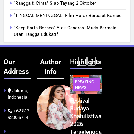
“Rangga & Cinta” Siap Tayang 2 Oktober
“TINGGAL MENINGGAL: Film Horor Berbalut Komedi
‟Keep Earth Borneo” Ajak Generasi Muda Bermain
Otan Tangga Edukatif
Our
Author
Highlights
Address
Info
BERITA
BERITA
BREAKING
IT &
BREAKING
NEWS
TEKNOLOGI
NEWS
PEMERINTAHA
Jakarta,
Indonesia
Kualitas
Indonesia
Festival
BGN Tindak
Pramuwisata
Resmi
Budaya
Tegas! 833
+62 813-
Dukung
Bangun AI
Khatulistiwa
Dapur SPPG
9200-6714
Peningkatan
Factory
2026
Bermasalah
Industri
Terbesar
Terselenggara
Resmi