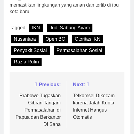
memastikan lingkungan yang aman dan tertib di ibu
kota baru.
Tagged:
IKN
Judi Sabung Ayam
Nusantara
Open BO
Otoritas IKN
Penyakit Sosial
Permasalahan Sosial
Razia Rutin
Navigasi
Previous:
Next:
pos
Prabowo Tugaskan
Telkomsel Dikecam
Gibran Tangani
karena Jatah Kuota
Permasalahan di
Internet Hangus
Papua dan Berkantor
Otomatis
Di Sana