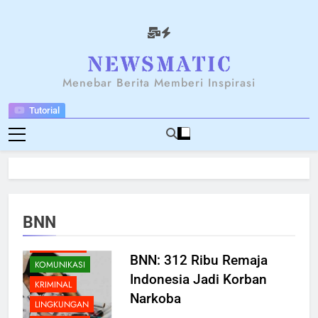
Skip
to
content
NEWSANTARA
Menebar Berita Memberi Inspirasi
Tutorial
BERITA
BREAKING NEWS
FEATURED
HUKUM
INDUSTRI
BNN
KARIER
KESEHATAN
BNN: 312 Ribu Remaja
KOMUNIKASI
Indonesia Jadi Korban
KRIMINAL
Narkoba
LINGKUNGAN