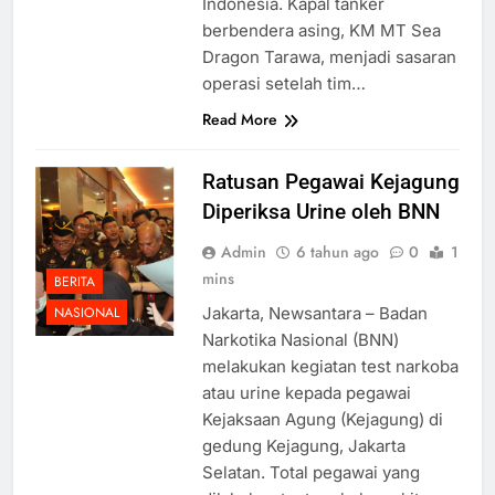
Indonesia. Kapal tanker
berbendera asing, KM MT Sea
Dragon Tarawa, menjadi sasaran
operasi setelah tim…
Read More
Ratusan Pegawai Kejagung
Diperiksa Urine oleh BNN
Admin
6 tahun ago
0
1
mins
BERITA
Jakarta, Newsantara – Badan
NASIONAL
Narkotika Nasional (BNN)
melakukan kegiatan test narkoba
atau urine kepada pegawai
Kejaksaan Agung (Kejagung) di
gedung Kejagung, Jakarta
Selatan. Total pegawai yang