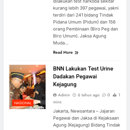
dilakukan test narkoba sekitar
kurang lebih 397 pegawai, yakni
terdiri dari 241 bidang Tindak
Pidana Umum (Pidum) dan 156
orang Pembinaan (Biro Peg dan
Biro Umum). Jaksa Agung
Muda…
Read More
BNN Lakukan Test Urine
Dadakan Pegawai
Kejagung
Admin
6 tahun ago
0
1
mins
NASIONAL
Jakarta, Newsantara – Jajaran
Pegawai dan Jaksa di Kejaksaan
Agung (Kejagung) Bidang Tindak