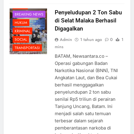
BERITA
Penyeludupan 2 Ton Sabu
BREAKING NEWS
di Selat Malaka Berhasil
HUKUM
Digagalkan
KRIMINAL
Admin
1 tahun ago
0
1
SOCIAL
mins
TRANSPORTASI
BATAM, Newsantara.co –
Operasi gabungan Badan
Narkotika Nasional (BNN), TNI
Angkatan Laut, dan Bea Cukai
berhasil menggagalkan
penyelundupan 2 ton sabu
senilai Rp5 triliun di perairan
Tanjung Uncang, Batam. Ini
menjadi salah satu temuan
terbesar dalam sejarah
pemberantasan narkoba di