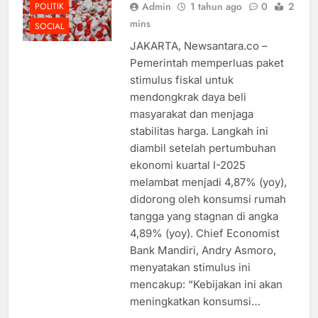
Admin
1 tahun ago
0
2
POLITIK
mins
SOCIAL
JAKARTA, Newsantara.co –
Pemerintah memperluas paket
stimulus fiskal untuk
mendongkrak daya beli
masyarakat dan menjaga
stabilitas harga. Langkah ini
diambil setelah pertumbuhan
ekonomi kuartal I-2025
melambat menjadi 4,87% (yoy),
didorong oleh konsumsi rumah
tangga yang stagnan di angka
4,89% (yoy). Chief Economist
Bank Mandiri, Andry Asmoro,
menyatakan stimulus ini
mencakup: “Kebijakan ini akan
meningkatkan konsumsi…