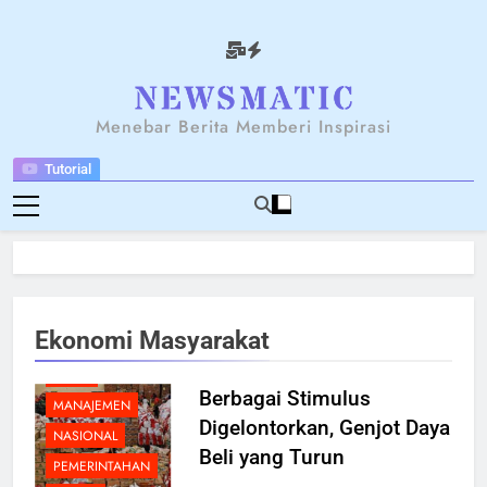
Skip
to
content
NEWSANTARA
Menebar Berita Memberi Inspirasi
Tutorial
BELANJA
BERITA
BREAKING NEWS
Ekonomi Masyarakat
EKONOMI
FOOD
Berbagai Stimulus
MANAJEMEN
Digelontorkan, Genjot Daya
NASIONAL
Beli yang Turun
PEMERINTAHAN