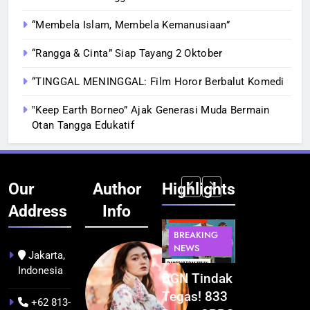
“Membela Islam, Membela Kemanusiaan”
“Rangga & Cinta” Siap Tayang 2 Oktober
“TINGGAL MENINGGAL: Film Horor Berbalut Komedi
‟Keep Earth Borneo” Ajak Generasi Muda Bermain
Otan Tangga Edukatif
Our
Author
Highlights
Address
Info
BERITA
BERITA
BERITA
BERITA
BREAKING
BREAKING
BREAKING
BUDAYA
NEWS
NEWS
NEWS
Jakarta,
Indonesia
Pontianak
Festival
BGN Tindak
Kualitas
dalam Peta
Budaya
Tegas! 833
Pramuwisat
+62 813-