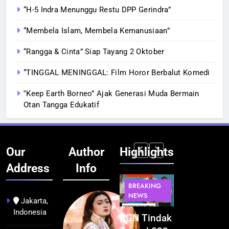
“H-5 Indra Menunggu Restu DPP Gerindra”
“Membela Islam, Membela Kemanusiaan”
“Rangga & Cinta” Siap Tayang 2 Oktober
“TINGGAL MENINGGAL: Film Horor Berbalut Komedi
‟Keep Earth Borneo” Ajak Generasi Muda Bermain
Otan Tangga Edukatif
Our
Author
Highlights
Address
Info
BERITA
BERITA
BERITA
BERITA
BREAKING
BREAKING
BREAKING
BUDAYA
NEWS
NEWS
NEWS
Jakarta,
Indonesia
Pontianak
Festival
BGN Tindak
Kualitas