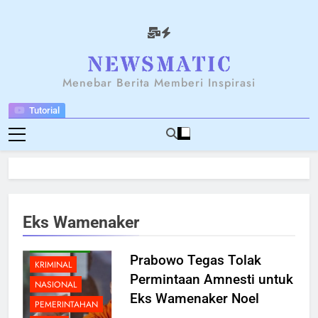
Skip
to
content
NEWSANTARA
Menebar Berita Memberi Inspirasi
Tutorial
BERITA
BREAKING NEWS
HUKUM
Eks Wamenaker
KARIER
KOMUNIKASI
Prabowo Tegas Tolak
KRIMINAL
Permintaan Amnesti untuk
NASIONAL
Eks Wamenaker Noel
PEMERINTAHAN