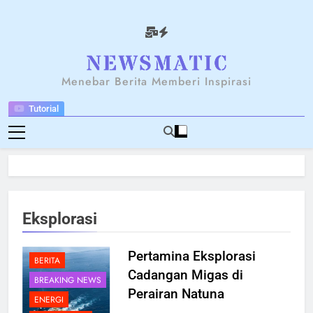
Skip
to
content
NEWSANTARA
Menebar Berita Memberi Inspirasi
Tutorial
Eksplorasi
Pertamina Eksplorasi
BERITA
Cadangan Migas di
BREAKING NEWS
Perairan Natuna
ENERGI