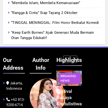
“Membela Islam, Membela Kemanusiaan”
“Rangga & Cinta” Siap Tayang 2 Oktober
“TINGGAL MENINGGAL: Film Horor Berbalut Komedi
‟Keep Earth Borneo” Ajak Generasi Muda Bermain
Otan Tangga Edukatif
Our
Author
Highlights
Address
Info
BERITA
INFRASTRUKTUR
BERITA
BERITA
BREAKING
IT &
BREAKING
BREAKING
NEWS
TEKNOLOGI
NEWS
NEWS
Jakarta,
Indonesia
Kualitas
Indonesia
Festival
BGN Tindak
Pramuwisata
Resmi
Budaya
Tegas! 833
+62 813-
Dukung
Bangun AI
Khatulistiwa
Dapur SPPG
9200-6714