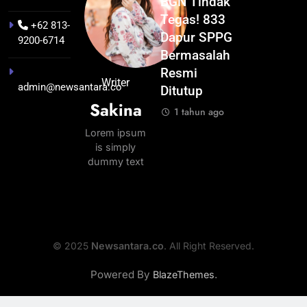
Pontianak
Festival
BGN Tindak
Kualitas
dalam Peta
Budaya
Tegas! 833
Pramuwisat
+62 813-
Kolonial
Khatulistiwa
Dapur SPPG
Dukung
9200-6714
Awal Abad
2026
Bermasalah
Peningkatan
ke-19
Terselenggara
Resmi
Industri
Writer
admin@newsantara.co
hingga
Sukses,
Ditutup
Pariwisata
Sakina
Tahun 1895
Pontianak
di Kalbar
1 tahun ago
Perkuat
1 tahun ago
1 tahun ago
Lorem ipsum
Peta Wisata
is simply
Nusantara
dummy text
1 tahun ago
© 2025
Newsantara.co
. All Right Reserved.
Powered By
.
BlazeThemes