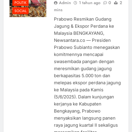
Admin
1 tahun ago
0
2
POLITIK
mins
SOCIAL
Prabowo Resmikan Gudang
Jagung & Ekspor Perdana ke
Malaysia BENGKAYANG,
Newsantara.co — Presiden
Prabowo Subianto menegaskan
komitmennya mencapai
swasembada pangan dengan
meresmikan gudang jagung
berkapasitas 5.000 ton dan
melepas ekspor perdana jagung
ke Malaysia pada Kamis
(5/6/2025). Dalam kunjungan
kerjanya ke Kabupaten
Bengkayang, Prabowo
menyaksikan langsung panen
raya jagung kuartal II sekaligus