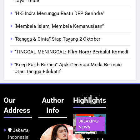
Layar Lebar
“H-5 Indra Menunggu Restu DPP Gerindra”
“Membela Islam, Membela Kemanusiaan”
“Rangga & Cinta” Siap Tayang 2 Oktober
“TINGGAL MENINGGAL: Film Horor Berbalut Komedi
‟Keep Earth Borneo” Ajak Generasi Muda Bermain
Otan Tangga Edukatif
Our
Author
Highlights
Address
Info
BERITA
BERITA
BERITA
BERITA
BREAKING
BREAKING
BREAKING
BUDAYA
NEWS
NEWS
NEWS
Jakarta,
Indonesia