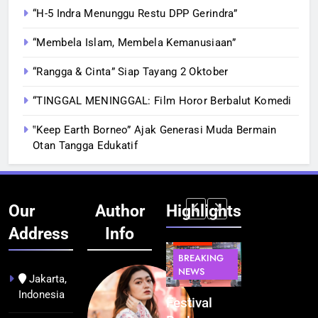
“H-5 Indra Menunggu Restu DPP Gerindra”
“Membela Islam, Membela Kemanusiaan”
“Rangga & Cinta” Siap Tayang 2 Oktober
“TINGGAL MENINGGAL: Film Horor Berbalut Komedi
‟Keep Earth Borneo” Ajak Generasi Muda Bermain
Otan Tangga Edukatif
Our
Author
Highlights
Address
Info
BERITA
INFRASTRUKTUR
BERITA
BERITA
BREAKING
IT &
BREAKING
BREAKING
NEWS
TEKNOLOGI
NEWS
NEWS
Jakarta,
Indonesia
Kualitas
Indonesia
Festival
BGN Tindak