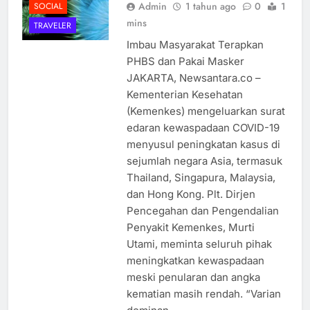
Admin
1 tahun ago
0
1
SOCIAL
mins
TRAVELER
Imbau Masyarakat Terapkan
PHBS dan Pakai Masker
JAKARTA, Newsantara.co –
Kementerian Kesehatan
(Kemenkes) mengeluarkan surat
edaran kewaspadaan COVID-19
menyusul peningkatan kasus di
sejumlah negara Asia, termasuk
Thailand, Singapura, Malaysia,
dan Hong Kong. Plt. Dirjen
Pencegahan dan Pengendalian
Penyakit Kemenkes, Murti
Utami, meminta seluruh pihak
meningkatkan kewaspadaan
meski penularan dan angka
kematian masih rendah. “Varian