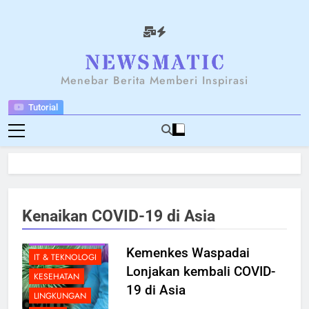
Skip
to
content
NEWSANTARA
Menebar Berita Memberi Inspirasi
Tutorial
BENCANA
Kenaikan COVID-19 di Asia
BERITA
BREAKING NEWS
Kemenkes Waspadai
IT & TEKNOLOGI
Lonjakan kembali COVID-
KESEHATAN
19 di Asia
LINGKUNGAN