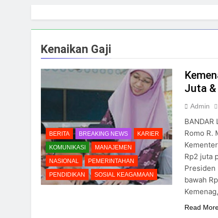
Skip
to
content
Kenaikan Gaji
Kemena
Juta & 
Admin
BANDAR L
Romo R. 
BERITA
BREAKING NEWS
KARIER
Kementeri
KOMUNIKASI
MANAJEMEN
Rp2 juta 
NASIONAL
PEMERINTAHAN
Presiden 
PENDIDIKAN
SOSIAL KEAGAMAAN
bawah Rp2
Kemenag, 
Read Mor