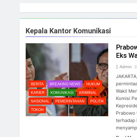
Skip
to
content
Kepala Kantor Komunikasi
Prabow
Eks Wa
Admin
JAKARTA,
perminta
BERITA
BREAKING NEWS
HUKUM
Wakil Men
KARIER
KOMUNIKASI
KRIMINAL
Komisi Pe
NASIONAL
PEMERINTAHAN
POLITIK
Kepresid
TOKOH
Prabowo 
terhadap 
menyampa