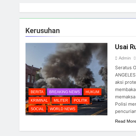
Skip
to
content
Kerusuhan
Usai R
Admin
Seratus O
ANGELES,
aksi prot
membakar,
BERITA
BREAKING NEWS
HUKUM
memaksa 
KRIMINAL
MILITER
POLITIK
Polisi me
SOCIAL
WORLD NEWS
pencuria
Read Mor