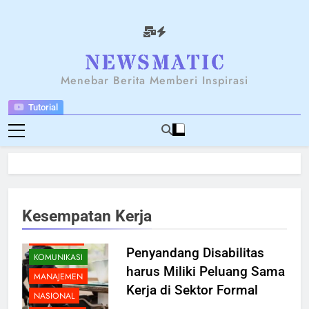
Skip
to
content
NEWSANTARA
Menebar Berita Memberi Inspirasi
Tutorial
BERITA
BREAKING NEWS
BUDAYA
EKONOMI
FEATURED
Kesempatan Kerja
KARIER
KESEHATAN
Penyandang Disabilitas
KOMUNIKASI
harus Miliki Peluang Sama
MANAJEMEN
Kerja di Sektor Formal
NASIONAL