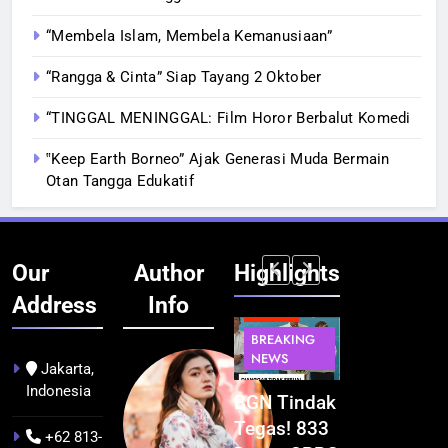
“Membela Islam, Membela Kemanusiaan”
“Rangga & Cinta” Siap Tayang 2 Oktober
“TINGGAL MENINGGAL: Film Horor Berbalut Komedi
‟Keep Earth Borneo” Ajak Generasi Muda Bermain
Otan Tangga Edukatif
Our
Author
Highlights
Address
Info
BERITA
BERITA
BERITA
BERITA
BREAKING
BREAKING
BREAKING
BUDAYA
NEWS
NEWS
NEWS
Jakarta,
Indonesia
Pontianak
Festival
BGN Tindak
Kualitas
dalam Peta
Budaya
Tegas! 833
Pramuwisat
+62 813-