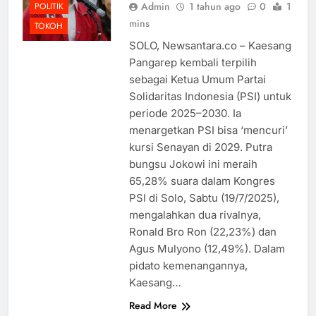
Admin
1 tahun ago
0
1
POLITIK
mins
TOKOH
SOLO, Newsantara.co – Kaesang
Pangarep kembali terpilih
sebagai Ketua Umum Partai
Solidaritas Indonesia (PSI) untuk
periode 2025–2030. Ia
menargetkan PSI bisa ‘mencuri’
kursi Senayan di 2029. Putra
bungsu Jokowi ini meraih
65,28% suara dalam Kongres
PSI di Solo, Sabtu (19/7/2025),
mengalahkan dua rivalnya,
Ronald Bro Ron (22,23%) dan
Agus Mulyono (12,49%). Dalam
pidato kemenangannya,
Kaesang…
Read More