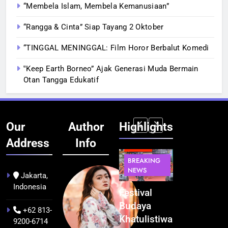
“Membela Islam, Membela Kemanusiaan”
“Rangga & Cinta” Siap Tayang 2 Oktober
“TINGGAL MENINGGAL: Film Horor Berbalut Komedi
‟Keep Earth Borneo” Ajak Generasi Muda Bermain
Otan Tangga Edukatif
Our
Author
Highlights
Address
Info
BERITA
INFRASTRUKTUR
BERITA
BERITA
BREAKING
IT &
BREAKING
BREAKING
NEWS
TEKNOLOGI
NEWS
NEWS
Jakarta,
Indonesia
Kualitas
Indonesia
Festival
BGN Tindak
Pramuwisata
Resmi
Budaya
Tegas! 833
+62 813-
Dukung
Bangun AI
Khatulistiwa
Dapur SPPG
9200-6714