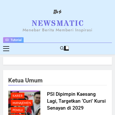
Skip
to
content
NEWSANTARA
Menebar Berita Memberi Inspirasi
Tutorial
Ketua Umum
BERITA
BREAKING NEWS
PSI Dipimpin Kaesang
KARIER
Lagi, Targetkan ‘Curi’ Kursi
MANAJEMEN
Senayan di 2029
PEMILU