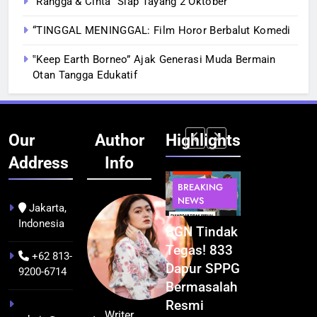
“Rangga & Cinta” Siap Tayang 2 Oktober
“TINGGAL MENINGGAL: Film Horor Berbalut Komedi
‟Keep Earth Borneo” Ajak Generasi Muda Bermain
Otan Tangga Edukatif
Our
Author
Highlights
Address
Info
BERITA
BERITA
BERITA
BERITA
BREAKING
BREAKING
BREAKING
BUDAYA
NEWS
NEWS
NEWS
Jakarta,
Indonesia
Pontianak
Festival
BGN Tindak
Kualitas
dalam Peta
Budaya
Tegas! 833
Pramuwisat
+62 813-
Kolonial
Khatulistiwa
Dapur SPPG
Dukung
9200-6714
Awal Abad
2026
Bermasalah
Peningkatan
ke-19
Terselenggara
Resmi
Industri
Writer