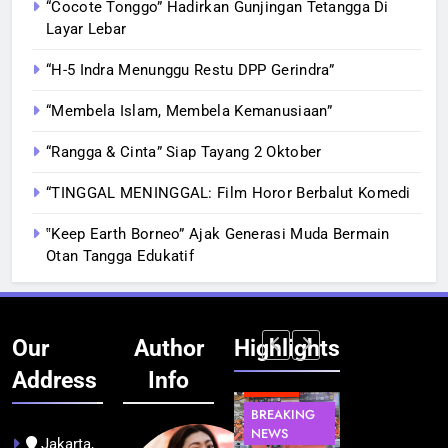
“Cocote Tonggo” Hadirkan Gunjingan Tetangga Di
Layar Lebar
“H-5 Indra Menunggu Restu DPP Gerindra”
“Membela Islam, Membela Kemanusiaan”
“Rangga & Cinta” Siap Tayang 2 Oktober
“TINGGAL MENINGGAL: Film Horor Berbalut Komedi
‟Keep Earth Borneo” Ajak Generasi Muda Bermain
Otan Tangga Edukatif
Our
Author
Highlights
Address
Info
BERITA
INFRASTRUKTUR
BERITA
BERITA
BREAKING
IT &
BREAKING
BREAKING
NEWS
TEKNOLOGI
NEWS
NEWS
Jakarta,