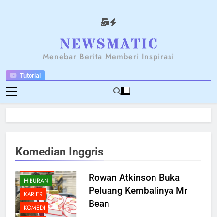
Skip
to
content
NEWSANTARA
Menebar Berita Memberi Inspirasi
Tutorial
BERITA
Komedian Inggris
BREAKING NEWS
FEATURED
Rowan Atkinson Buka
HIBURAN
Peluang Kembalinya Mr
KARIER
Bean
KOMEDI