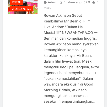
Admin
1 tahun ago
0
1
TOKOH
mins
WORLD NEWS
Rowan Atkinson Sebut
Kembalinya Mr Bean di Film
Live-Action: “Bukan Hal
Mustahil!” NEWSANTARA.CO —
Seniman dan komedian Inggris,
Rowan Atkinson mengisyaratkan
kemungkinan kembalinya
karakter ikoniknya, Mr Bean,
dalam film live-action. Meski
mengaku kecil peluangnya, aktor
legendaris ini menyebut hal itu
“bukan kemustahilan”. Dalam
wawancara eksklusif di Good
Morning Britain, Atkinson
mengungkapkan bahwa ia
sesekali mempertimbangkan…