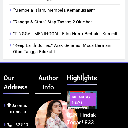
“Membela Islam, Membela Kemanusiaan”
“Rangga & Cinta” Siap Tayang 2 Oktober
“TINGGAL MENINGGAL: Film Horor Berbalut Komedi
‟Keep Earth Borneo” Ajak Generasi Muda Bermain
Otan Tangga Edukatif
Our
Author
Highlights
Address
Info
BERITA
BERITA
BERITA
BERITA
BREAKING
BREAKING
BREAKING
BUDAYA
NEWS
NEWS
NEWS
Jakarta,
Indonesia
Pontianak
Festival
BGN Tindak
Kualitas
dalam Peta
Budaya
Tegas! 833
Pramuwisat
+62 813-