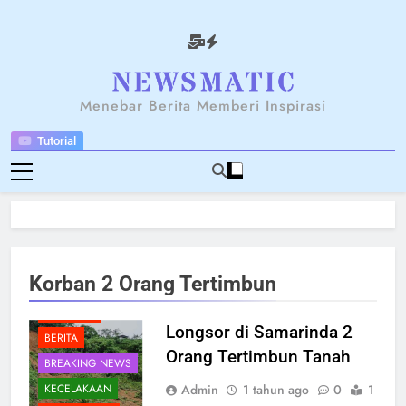
Skip
to
content
NEWSANTARA
Menebar Berita Memberi Inspirasi
Tutorial
Korban 2 Orang Tertimbun
BENCANA
Longsor di Samarinda 2
BERITA
Orang Tertimbun Tanah
BREAKING NEWS
Admin
1 tahun ago
0
1
KECELAKAAN