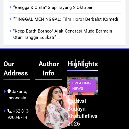
“Rangga & Cinta” Siap Tayang 2 Oktober
“TINGGAL MENINGGAL: Film Horor Berbalut Komedi
‟Keep Earth Borneo” Ajak Generasi Muda Bermain
Otan Tangga Edukatif
Our
Author
Highlights
Address
Info
BERITA
INFRASTRUKTUR
BERITA
BERITA
BREAKING
IT &
BREAKING
BREAKING
NEWS
TEKNOLOGI
NEWS
NEWS
Jakarta,
Indonesia
Kualitas
Indonesia
Festival
BGN Tindak
Pramuwisata
Resmi
Budaya
Tegas! 833
+62 813-
Dukung
Bangun AI
Khatulistiwa
Dapur SPPG
9200-6714
Peningkatan
Factory
2026
Bermasalah