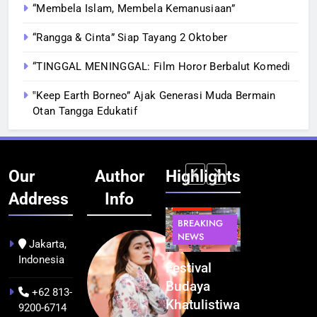
“Membela Islam, Membela Kemanusiaan”
“Rangga & Cinta” Siap Tayang 2 Oktober
“TINGGAL MENINGGAL: Film Horor Berbalut Komedi
‟Keep Earth Borneo” Ajak Generasi Muda Bermain
Otan Tangga Edukatif
Our
Author
Highlights
Address
Info
BERITA
BERITA
BREAKING
IT &
BREAKING
NEWS
TEKNOLOGI
NEWS
PEMERINTAHA
Jakarta,
Indonesia
Kualitas
Indonesia
Festival
BGN Tindak
Pramuwisata
Resmi
Budaya
Tegas! 833
+62 813-
Dukung
Bangun AI
Khatulistiwa
Dapur SPPG
9200-6714