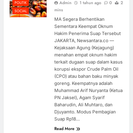
Admin
1 tahun ago
0
2
POLITIK
mins
SOCIAL
MA Segera Berhentikan
Sementara Keempat Oknum
Hakim Penerima Suap Tersebut
JAKARTA, Newsantara.co —
Kejaksaan Agung (Kejagung)
menahan empat oknum hakim
terkait dugaan suap dalam kasus
korupsi ekspor Crude Palm Oil
(CPO) atau bahan baku minyak
goreng. Keempatnya adalah
Muhammad Arif Nuryanta (Ketua
PN Jaksel), Agam Syarif
Baharudin, Ali Muhtaro, dan
Djuyamto. Modus Pembagian
Suap Rp18…
Read More