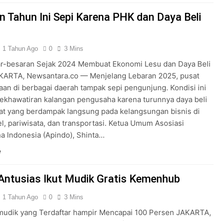
n Tahun Ini Sepi Karena PHK dan Daya Beli
1 Tahun Ago
0
3 Mins
r-besaran Sejak 2024 Membuat Ekonomi Lesu dan Daya Beli
AKARTA, Newsantara.co — Menjelang Lebaran 2025, pusat
aan di berbagai daerah tampak sepi pengunjung. Kondisi ini
ekhawatiran kalangan pengusaha karena turunnya daya beli
at yang berdampak langsung pada kelangsungan bisnis di
tel, pariwisata, dan transportasi. Ketua Umum Asosiasi
 Indonesia (Apindo), Shinta…
e
 Antusias Ikut Mudik Gratis Kemenhub
1 Tahun Ago
0
3 Mins
mudik yang Terdaftar hampir Mencapai 100 Persen JAKARTA,