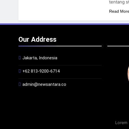
tentang s
Read Mor
Our Address
Jakarta, Indonesia
+62 813-9200-6714
admin@newsantara.co
Lorem 