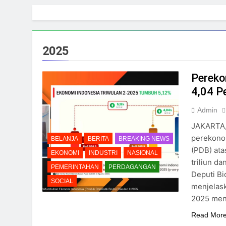
Skip
to
content
2025
Pereko
4,04 P
Admin
JAKARTA, 
perekono
BELANJA
BERITA
BREAKING NEWS
(PDB) ata
EKONOMI
INDUSTRI
NASIONAL
triliun d
PEMERINTAHAN
PERDAGANGAN
Deputi Bi
SOCIAL
menjelask
2025 men
Read Mor