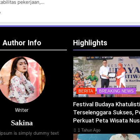
tabilitas pekerjaan,…
e
Author Info
Highlights
BERITA
BREAKING NEWS
Festival Budaya Khatulis
Writer
Terselenggara Sukses, P
Perkuat Peta Wisata Nus
Sakina
1 Tahun Ago
ipsum is simply dummy text