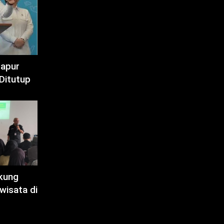
Dapur
Ditutup
kung
wisata di