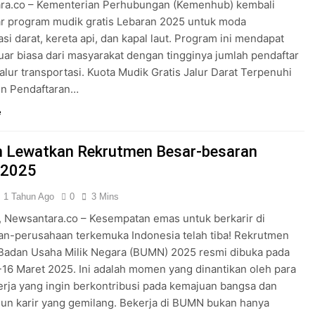
ra.co – Kementerian Perhubungan (Kemenhub) kembali
r program mudik gratis Lebaran 2025 untuk moda
asi darat, kereta api, dan kapal laut. Program ini mendapat
uar biasa dari masyarakat dengan tingginya jumlah pendaftar
 jalur transportasi. Kuota Mudik Gratis Jalur Darat Terpenuhi
en Pendaftaran…
e
 Lewatkan Rekrutmen Besar-besaran
2025
1 Tahun Ago
0
3 Mins
 Newsantara.co – Kesempatan emas untuk berkarir di
n-perusahaan terkemuka Indonesia telah tiba! Rekrutmen
Badan Usaha Milik Negara (BUMN) 2025 resmi dibuka pada
-16 Maret 2025. Ini adalah momen yang dinantikan oleh para
erja yang ingin berkontribusi pada kemajuan bangsa dan
n karir yang gemilang. Bekerja di BUMN bukan hanya