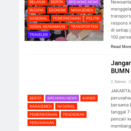
Newsanta
BELANJA
BERITA
BREAKING NEWS
menggela
BUDAYA
EKONOMI
MANAJEMEN
transport
NASIONAL
PEMERINTAHAN
POLITIK
respons l
SOSIAL KEAGAMAAN
TRANSPORTASI
di setiap
TRAVELER
100 pers
Read Mor
Jangan
BUMN 
Admin
JAKARTA,
perusahaa
BERITA
BREAKING NEWS
KARIER
bersama 
MANAJEMEN
NASIONAL
tanggal 7
PEMERINTAHAN
PENDIDIKAN
pencari k
PERUSAHAAN
membangu