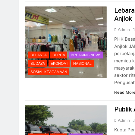
Lebara
Anjlok
Admin
PHK Besa
Anjlok J
perbelanj
BELANJA
BERITA
BREAKING NEWS
memicu k
BUDAYA
EKONOMI
NASIONAL
masyarak
SOSIAL KEAGAMAAN
sektor ri
Pengusaha
Read Mor
Publik
Admin
Kuota Pe