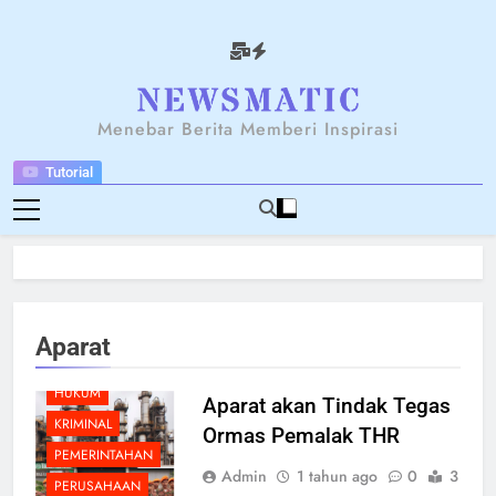
Skip
to
content
NEWSANTARA
Menebar Berita Memberi Inspirasi
Tutorial
BERITA
Aparat
BREAKING NEWS
HUKUM
Aparat akan Tindak Tegas
KRIMINAL
Ormas Pemalak THR
PEMERINTAHAN
Admin
1 tahun ago
0
3
PERUSAHAAN