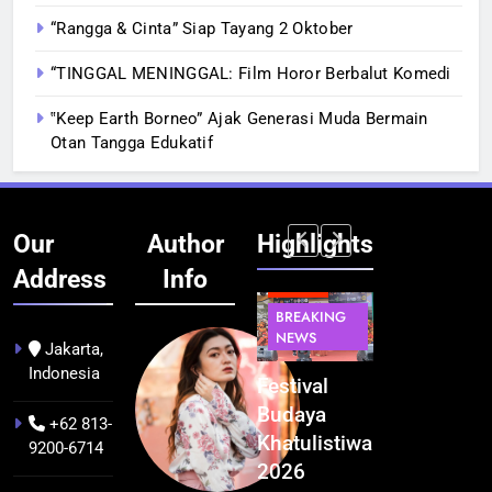
“Rangga & Cinta” Siap Tayang 2 Oktober
“TINGGAL MENINGGAL: Film Horor Berbalut Komedi
‟Keep Earth Borneo” Ajak Generasi Muda Bermain
Otan Tangga Edukatif
Our
Author
Highlights
Address
Info
BERITA
BERITA
BREAKING
IT &
BREAKING
NEWS
TEKNOLOGI
NEWS
PEMERINTAHA
Jakarta,
Indonesia
Kualitas
Indonesia
Festival
BGN Tindak
Pramuwisata
Resmi
Budaya
Tegas! 833
+62 813-
Dukung
Bangun AI
Khatulistiwa
Dapur SPPG
9200-6714
Peningkatan
Factory
2026
Bermasalah