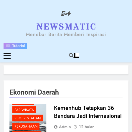
Skip
to
content
NEWSANTARA
Menebar Berita Memberi Inspirasi
Tutorial
BERITA
BREAKING NEWS
EKONOMI
INDUSTRI
INFRASTRUKTUR
Ekonomi Daerah
MANAJEMEN
NASIONAL
Kemenhub Tetapkan 36
PARIWISATA
Bandara Jadi Internasional
PEMERINTAHAN
Admin
12 bulan
PERUSAHAAN