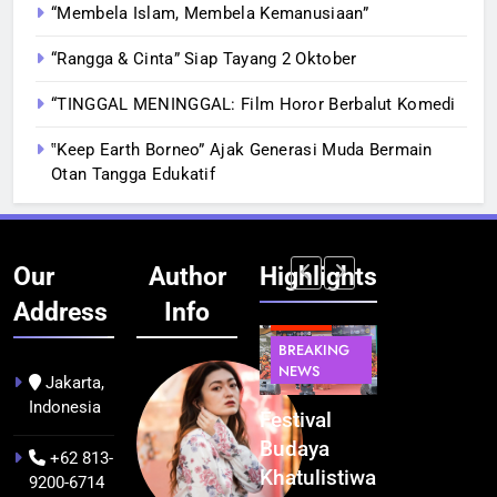
“Membela Islam, Membela Kemanusiaan”
“Rangga & Cinta” Siap Tayang 2 Oktober
“TINGGAL MENINGGAL: Film Horor Berbalut Komedi
‟Keep Earth Borneo” Ajak Generasi Muda Bermain
Otan Tangga Edukatif
Our
Author
Highlights
Address
Info
BERITA
INFRASTRUKTUR
BERITA
BERITA
BREAKING
IT &
BREAKING
BREAKING
NEWS
TEKNOLOGI
NEWS
NEWS
Jakarta,
Indonesia
Kualitas
Indonesia
Festival
BGN Tindak
Pramuwisata
Resmi
Budaya
Tegas! 833
+62 813-
Dukung
Bangun AI
Khatulistiwa
Dapur SPPG
9200-6714