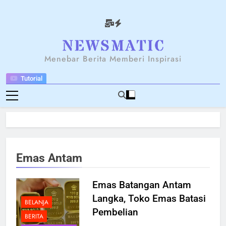
Skip
to
content
NEWSANTARA
Menebar Berita Memberi Inspirasi
Tutorial
Emas Antam
Emas Batangan Antam
Langka, Toko Emas Batasi
BELANJA
Pembelian
BERITA