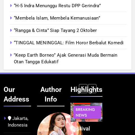
“H-5 Indra Menunggu Restu DPP Gerindra”
“Membela Islam, Membela Kemanusiaan”
“Rangga & Cinta” Siap Tayang 2 Oktober
“TINGGAL MENINGGAL: Film Horor Berbalut Komedi
‟Keep Earth Borneo” Ajak Generasi Muda Bermain
Otan Tangga Edukatif
Our
Author
Highlights
Address
Info
BERITA
INFRASTRUKTUR
BERITA
BERITA
BREAKING
IT &
BREAKING
BREAKING
NEWS
TEKNOLOGI
NEWS
NEWS
Jakarta,
Indonesia
Kualitas
Indonesia
Festival
BGN Tindak