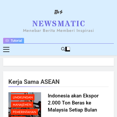
Skip
to
content
NEWSANTARA
Menebar Berita Memberi Inspirasi
Tutorial
BENCANA
BERITA
BREAKING NEWS
EKONOMI
Kerja Sama ASEAN
FOOD
INDUSTRI
Indonesia akan Ekspor
LINGKUNGAN
2.000 Ton Beras ke
MANAJEMEN
Malaysia Setiap Bulan
PEMERINTAHAN