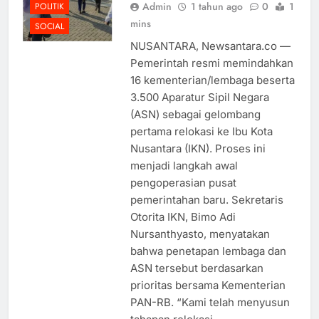
Admin
1 tahun ago
0
1
POLITIK
mins
SOCIAL
NUSANTARA, Newsantara.co —
Pemerintah resmi memindahkan
16 kementerian/lembaga beserta
3.500 Aparatur Sipil Negara
(ASN) sebagai gelombang
pertama relokasi ke Ibu Kota
Nusantara (IKN). Proses ini
menjadi langkah awal
pengoperasian pusat
pemerintahan baru. Sekretaris
Otorita IKN, Bimo Adi
Nursanthyasto, menyatakan
bahwa penetapan lembaga dan
ASN tersebut berdasarkan
prioritas bersama Kementerian
PAN-RB. “Kami telah menyusun