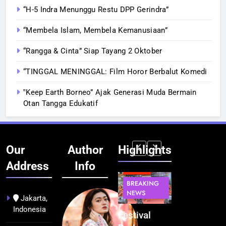
“H-5 Indra Menunggu Restu DPP Gerindra”
“Membela Islam, Membela Kemanusiaan”
“Rangga & Cinta” Siap Tayang 2 Oktober
“TINGGAL MENINGGAL: Film Horor Berbalut Komedi
‟Keep Earth Borneo” Ajak Generasi Muda Bermain
Otan Tangga Edukatif
Our
Author
Highlights
Address
Info
BERITA
INFRASTRUKTUR
BERITA
BERITA
BREAKING
IT &
BREAKING
BREAKING
NEWS
TEKNOLOGI
NEWS
NEWS
Jakarta,
Indonesia
Kualitas
Indonesia
Festival
BGN Tindak