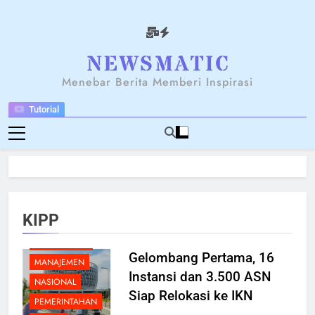
Skip
to
content
NEWSANTARA
Menebar Berita Memberi Inspirasi
Tutorial
BERITA
BREAKING NEWS
FEATURED
INFRASTRUKTUR
KARIER
KIPP
KOMUNIKASI
LINGKUNGAN
Gelombang Pertama, 16
MANAJEMEN
Instansi dan 3.500 ASN
NASIONAL
Siap Relokasi ke IKN
PEMERINTAHAN