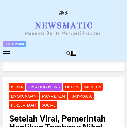
Skip
to
content
NEWSANTARA
Menebar Berita Memberi Inspirasi
Tutorial
BERITA
BREAKING NEWS
HUKUM
INDUSTRI
LINGKUNGAN
MANAJEMEN
PARIWISATA
PERUSAHAAN
SOCIAL
Setelah Viral, Pemerintah