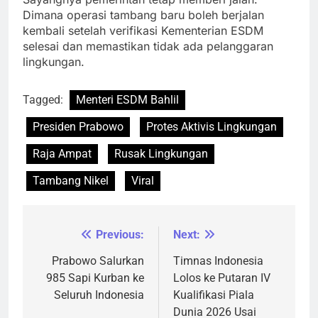
Dimana operasi tambang baru boleh berjalan
kembali setelah verifikasi Kementerian ESDM
selesai dan memastikan tidak ada pelanggaran
lingkungan.
Tagged:
Menteri ESDM Bahlil
Presiden Prabowo
Protes Aktivis Lingkungan
Raja Ampat
Rusak Lingkungan
Tambang Nikel
Viral
Previous:
Next:
Navigasi
pos
Prabowo Salurkan
Timnas Indonesia
985 Sapi Kurban ke
Lolos ke Putaran IV
Seluruh Indonesia
Kualifikasi Piala
Dunia 2026 Usai