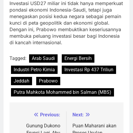
Investasi USD27 miliar ini tidak hanya memperkuat
pondasi ekonomi Indonesia-Saudi, tetapi juga
menegaskan posisi kedua negara sebagai pemain
kunci di peta geopolitik dan ekonomi global.
Dengan ini, Prabowo membuktikan keseriusannya
membuka peluang investasi besar bagi Indonesia
di kancah internasional.
Tagged:
Arab Saudi
Energi Bersih
Industri Petro Kimia
Investasi Rp 437 Triliun
Jeddah
Prabowo
Putra Mahkota Mohammed bin Salman (MBS)
Previous:
Next:
Navigasi
pos
Gunung Dukono
Puan Maharani akan
Erupsi Lagi, Abu
Proses Usulan