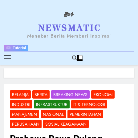
Skip
to
content
NEWSANTARA
Menebar Berita Memberi Inspirasi
Tutorial
BELANJA
BERITA
BREAKING NEWS
EKONOMI
INDUSTRI
INFRASTRUKTUR
IT & TEKNOLOGI
MANAJEMEN
NASIONAL
PEMERINTAHAN
PERUSAHAAN
SOSIAL KEAGAMAAN