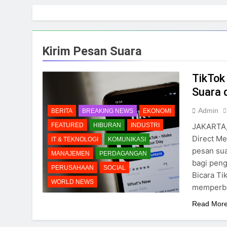
Skip
to
content
Kirim Pesan Suara
TikTok
Suara 
Admin
BERITA
BREAKING NEWS
EKONOMI
JAKARTA,
FEATURED
HIBURAN
INDUSTRI
Direct M
IT & TEKNOLOGI
KOMUNIKASI
pesan sua
MANAJEMEN
PERDAGANGAN
bagi peng
PERUSAHAAN
SOCIAL
Bicara Ti
WORLD NEWS
memperbar
Read Mor