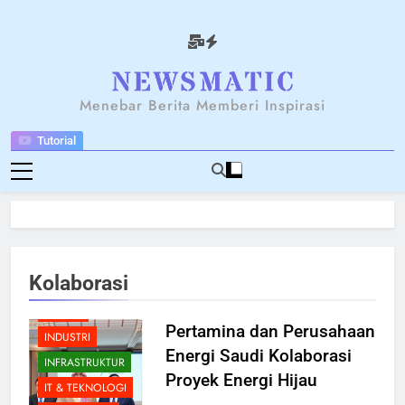
Skip
to
content
NEWSANTARA
Menebar Berita Memberi Inspirasi
Tutorial
BERITA
Kolaborasi
BREAKING NEWS
ENERGI
Pertamina dan Perusahaan
INDUSTRI
Energi Saudi Kolaborasi
INFRASTRUKTUR
Proyek Energi Hijau
IT & TEKNOLOGI