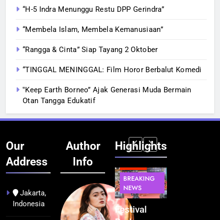
“H-5 Indra Menunggu Restu DPP Gerindra”
“Membela Islam, Membela Kemanusiaan”
“Rangga & Cinta” Siap Tayang 2 Oktober
“TINGGAL MENINGGAL: Film Horor Berbalut Komedi
‟Keep Earth Borneo” Ajak Generasi Muda Bermain
Otan Tangga Edukatif
Our
Author
Highlights
Address
Info
BERITA
INFRASTRUKTUR
BERITA
BERITA
BREAKING
IT &
BREAKING
BREAKING
NEWS
TEKNOLOGI
NEWS
NEWS
Jakarta,
Indonesia
Kualitas
Indonesia
Festival
BGN Tindak