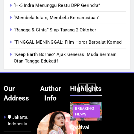
“H-5 Indra Menunggu Restu DPP Gerindra”
“Membela Islam, Membela Kemanusiaan”
“Rangga & Cinta” Siap Tayang 2 Oktober
“TINGGAL MENINGGAL: Film Horor Berbalut Komedi
‟Keep Earth Borneo” Ajak Generasi Muda Bermain
Otan Tangga Edukatif
Our
Author
Highlights
Address
Info
BERITA
BERITA
BREAKING
IT &
BREAKING
NEWS
TEKNOLOGI
NEWS
PEMERINTAHA
Jakarta,
Indonesia
Kualitas
Indonesia
Festival
BGN Tindak