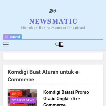
Skip
to
content
NEWSANTARA
Menebar Berita Memberi Inspirasi
Tutorial
Komdigi Buat Aturan untuk e-
Commerce
BELANJA
Komdigi Batasi Promo
BERITA
Gratis Ongkir di e-
BREAKING NEWS
Commerce