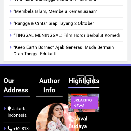
“Membela Islam, Membela Kemanusiaan”
“Rangga & Cinta” Siap Tayang 2 Oktober
“TINGGAL MENINGGAL: Film Horor Berbalut Komedi
‟Keep Earth Borneo” Ajak Generasi Muda Bermain
Otan Tangga Edukatif
Our
Author
Highlights
Address
Info
BERITA
BERITA
BREAKING
IT &
BREAKING
NEWS
TEKNOLOGI
NEWS
PEMERINTAHA
Jakarta,
Indonesia
Kualitas
Indonesia
Festival
BGN Tindak
Pramuwisata
Resmi
Budaya
Tegas! 833
+62 813-