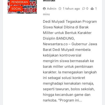
PENDIDIKAN
Admin
1 tahun ago
0
1
SOCIAL
mins
Dedi Mulyadi Tegaskan Program
Siswa Nakal Dibina di Barak
Militer untuk Bentuk Karakter
Disiplin BANDUNG,
Newsantara.co – Gubernur Jawa
Barat Dedi Mulyadi membela
kebijakan kontroversial
mengirim siswa bermasalah ke
barak militer untuk pembinaan
karakter. Ia menegaskan langkah
ini sebagai solusi konkret
menghadapi kenakalan remaja,
seperti tawuran, bolos sekolah,
hingga kecanduan game dan
narkoba. “Program ini…