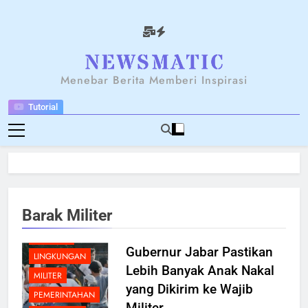
Skip
to
content
NEWSANTARA
Menebar Berita Memberi Inspirasi
Tutorial
BERITA
BREAKING NEWS
Barak Militer
HUKUM
KRIMINAL
Gubernur Jabar Pastikan
LINGKUNGAN
Lebih Banyak Anak Nakal
MILITER
yang Dikirim ke Wajib
PEMERINTAHAN
Militer