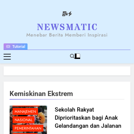
Skip
to
content
NEWSANTARA
Menebar Berita Memberi Inspirasi
Tutorial
BERITA
BREAKING NEWS
EKONOMI
Kemiskinan Ekstrem
FEATURED
LINGKUNGAN
Sekolah Rakyat
MANAJEMEN
Diprioritaskan bagi Anak
NASIONAL
Gelandangan dan Jalanan
PEMERINTAHAN