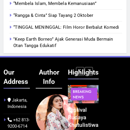
“Membela Islam, Membela Kemanusiaan”
“Rangga & Cinta” Siap Tayang 2 Oktober
“TINGGAL MENINGGAL: Film Horor Berbalut Komedi
‟Keep Earth Borneo” Ajak Generasi Muda Bermain
Otan Tangga Edukatif
Our
Author
Highlights
Address
Info
BERITA
INFRASTRUKTUR
BERITA
BERITA
BREAKING
IT &
BREAKING
BREAKING
NEWS
TEKNOLOGI
NEWS
NEWS
Jakarta,
Indonesia
Kualitas
Indonesia
Festival
BGN Tindak
Pramuwisata
Resmi
Budaya
Tegas! 833
+62 813-
Dukung
Bangun AI
Khatulistiwa
Dapur SPPG
9200-6714