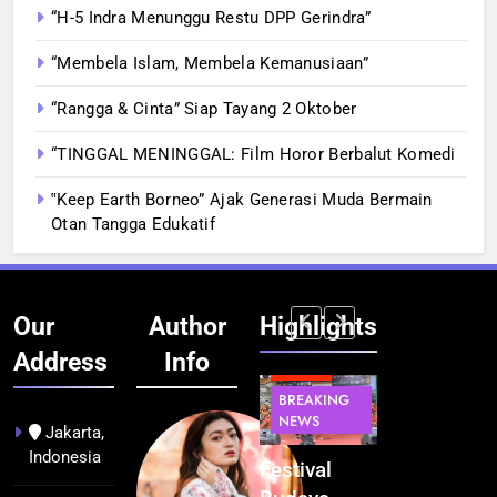
“H-5 Indra Menunggu Restu DPP Gerindra”
“Membela Islam, Membela Kemanusiaan”
“Rangga & Cinta” Siap Tayang 2 Oktober
“TINGGAL MENINGGAL: Film Horor Berbalut Komedi
‟Keep Earth Borneo” Ajak Generasi Muda Bermain
Otan Tangga Edukatif
Our
Author
Highlights
Address
Info
BERITA
BERITA
BREAKING
IT &
BREAKING
NEWS
TEKNOLOGI
NEWS
PEMERINTAHA
Jakarta,
Indonesia
Kualitas
Indonesia
Festival
BGN Tindak