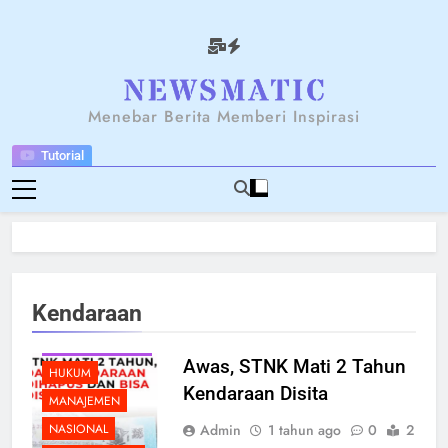
Skip
to
content
NEWSANTARA
Menebar Berita Memberi Inspirasi
Tutorial
Kendaraan
BERITA
BREAKING NEWS
Awas, STNK Mati 2 Tahun
HUKUM
Kendaraan Disita
MANAJEMEN
Admin
1 tahun ago
0
2
NASIONAL