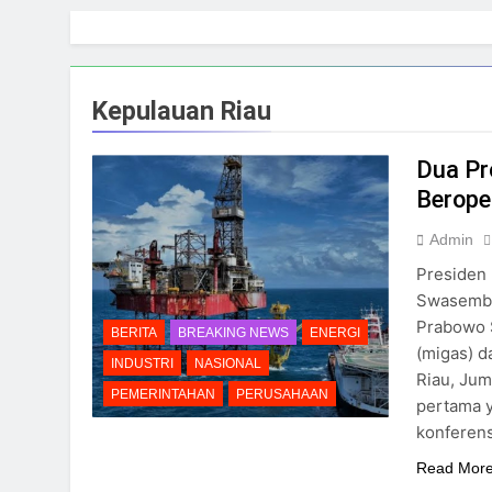
Skip
to
content
Kepulauan Riau
Dua Pr
Berope
Admin
Presiden
Swasemba
Prabowo 
BERITA
BREAKING NEWS
ENERGI
(migas) d
INDUSTRI
NASIONAL
Riau, Jum
PEMERINTAHAN
PERUSAHAAN
pertama y
konferens
Read Mor