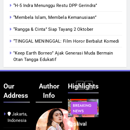
“H-5 Indra Menunggu Restu DPP Gerindra”
“Membela Islam, Membela Kemanusiaan”
“Rangga & Cinta” Siap Tayang 2 Oktober
“TINGGAL MENINGGAL: Film Horor Berbalut Komedi
‟Keep Earth Borneo” Ajak Generasi Muda Bermain
Otan Tangga Edukatif
Our
Author
Highlights
Address
Info
BERITA
INFRASTRUKTUR
BERITA
BERITA
BREAKING
IT &
BREAKING
BREAKING
NEWS
TEKNOLOGI
NEWS
NEWS
Jakarta,
Indonesia
Kualitas
Indonesia
Festival
BGN Tindak