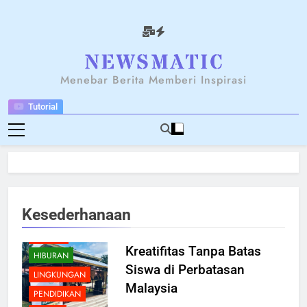
Skip
to
content
NEWSANTARA
Menebar Berita Memberi Inspirasi
Tutorial
BERITA
Kesederhanaan
BREAKING NEWS
BUDAYA
Kreatifitas Tanpa Batas
HIBURAN
Siswa di Perbatasan
LINGKUNGAN
Malaysia
PENDIDIKAN