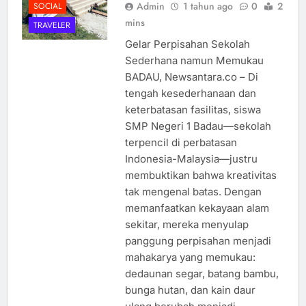
Admin
1 tahun ago
0
2
SOCIAL
mins
TRAVELER
Gelar Perpisahan Sekolah
Sederhana namun Memukau
BADAU, Newsantara.co – Di
tengah kesederhanaan dan
keterbatasan fasilitas, siswa
SMP Negeri 1 Badau—sekolah
terpencil di perbatasan
Indonesia-Malaysia—justru
membuktikan bahwa kreativitas
tak mengenal batas. Dengan
memanfaatkan kekayaan alam
sekitar, mereka menyulap
panggung perpisahan menjadi
mahakarya yang memukau:
dedaunan segar, batang bambu,
bunga hutan, dan kain daur