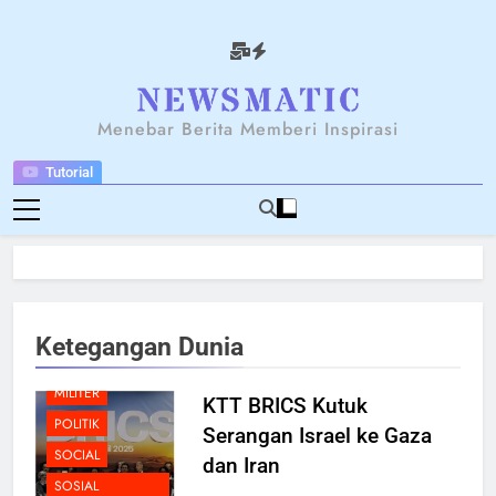
Skip
to
content
NEWSANTARA
Menebar Berita Memberi Inspirasi
Tutorial
BENCANA
BERITA
BREAKING NEWS
BUDAYA
Ketegangan Dunia
HUKUM
MILITER
KTT BRICS Kutuk
POLITIK
Serangan Israel ke Gaza
SOCIAL
dan Iran
SOSIAL