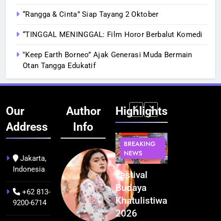
“Rangga & Cinta” Siap Tayang 2 Oktober
“TINGGAL MENINGGAL: Film Horor Berbalut Komedi
‟Keep Earth Borneo” Ajak Generasi Muda Bermain
Otan Tangga Edukatif
Our
Author
Highlights
Address
Info
BERITA
INFRASTRUKTUR
BERITA
BERITA
BREAKING
IT &
BREAKING
BREAKING
NEWS
TEKNOLOGI
NEWS
NEWS
Jakarta,
Indonesia
Kualitas
Indonesia
Festival
BGN Tindak
Pramuwisata
Resmi
Budaya
Tegas! 833
+62 813-
Dukung
Bangun AI
Khatulistiwa
Dapur SPPG
9200-6714
Peningkatan
Factory
2026
Bermasalah