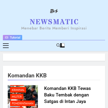
Skip
to
content
NEWSANTARA
Menebar Berita Memberi Inspirasi
Tutorial
BERITA
Komandan KKB
BREAKING NEWS
HUKUM
Komandan KKB Tewas
KRIMINAL
Baku Tembak dengan
MILITER
Satgas di Intan Jaya
PEMERINTAHAN