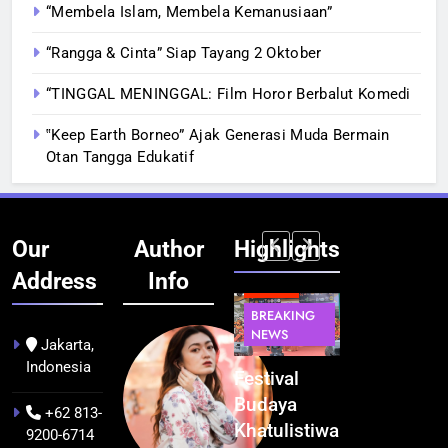
“Membela Islam, Membela Kemanusiaan”
“Rangga & Cinta” Siap Tayang 2 Oktober
“TINGGAL MENINGGAL: Film Horor Berbalut Komedi
‟Keep Earth Borneo” Ajak Generasi Muda Bermain
Otan Tangga Edukatif
Our
Author
Highlights
Address
Info
BERITA
INFRASTRUKTUR
BERITA
BERITA
BREAKING
IT &
BREAKING
BREAKING
NEWS
TEKNOLOGI
NEWS
NEWS
Jakarta,
Indonesia
Kualitas
Indonesia
Festival
BGN Tindak
Pramuwisata
Resmi
Budaya
Tegas! 833
+62 813-
Dukung
Bangun AI
Khatulistiwa
Dapur SPPG
9200-6714