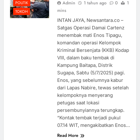
Admin
1 tahun ago
0
1
POLITIK
mins
TOKOH
INTAN JAYA, Newsantara.co –
Satgas Operasi Damai Cartenz
menembak mati Enos Tipagu,
komandan operasi Kelompok
Kriminal Bersenjata (KKB) Kodap
VIII, dalam baku tembak di
Kampung Baitapa, Distrik
Sugapa, Sabtu (5/7/2025) pagi.
Enos, yang sebelumnya kabur
dari Lapas Nabire, tewas setelah
kelompoknya menyerang
petugas saat lokasi
persembunyiannya terungkap.
“Kontak tembak terjadi pukul
07.14 WIT, mengakibatkan Enos…
Read More