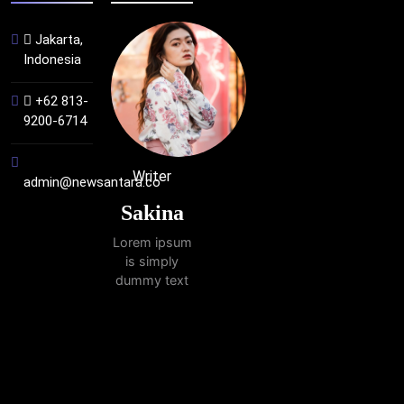
Jakarta,
Indonesia
+62 813-
9200-6714
Writer
admin@newsantara.co
Sakina
Lorem ipsum
is simply
dummy text