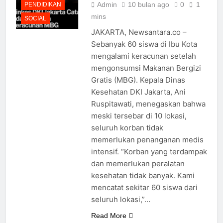
Admin
10 bulan ago
0
1
PENDIDIKAN
mins
SOCIAL
JAKARTA, Newsantara.co –
Sebanyak 60 siswa di Ibu Kota
mengalami keracunan setelah
mengonsumsi Makanan Bergizi
Gratis (MBG). Kepala Dinas
Kesehatan DKI Jakarta, Ani
Ruspitawati, menegaskan bahwa
meski tersebar di 10 lokasi,
seluruh korban tidak
memerlukan penanganan medis
BERITA
intensif. “Korban yang terdampak
BREAKING
dan memerlukan peralatan
NEWS
kesehatan tidak banyak. Kami
FOOD
mencatat sekitar 60 siswa dari
INDUSTRI
seluruh lokasi,”…
KESEHATAN
Read More
KOMUNIKASI