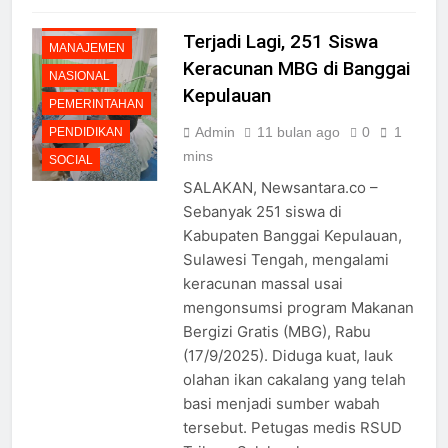
LINGKUNGAN
Terjadi Lagi, 251 Siswa
MANAJEMEN
Keracunan MBG di Banggai
NASIONAL
Kepulauan
PEMERINTAHAN
Admin
11 bulan ago
0
1
PENDIDIKAN
mins
SOCIAL
SALAKAN, Newsantara.co –
Sebanyak 251 siswa di
Kabupaten Banggai Kepulauan,
Sulawesi Tengah, mengalami
keracunan massal usai
mengonsumsi program Makanan
Bergizi Gratis (MBG), Rabu
(17/9/2025). Diduga kuat, lauk
olahan ikan cakalang yang telah
basi menjadi sumber wabah
tersebut. Petugas medis RSUD