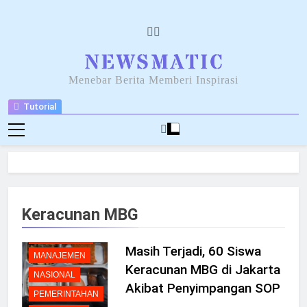
Skip
to
content
NEWSANTARA
Menebar Berita Memberi Inspirasi
BENCANA
Tutorial
BERITA
BREAKING
NEWS
FOOD
HUKUM
KESEHATAN
Keracunan MBG
KOMUNIKASI
LINGKUNGAN
Masih Terjadi, 60 Siswa
MANAJEMEN
Keracunan MBG di Jakarta
NASIONAL
Akibat Penyimpangan SOP
PEMERINTAHAN