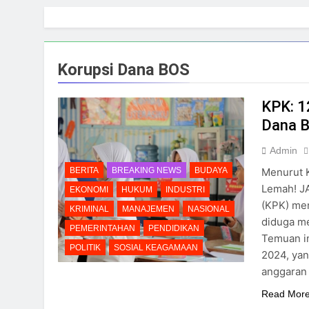
Skip
to
content
Korupsi Dana BOS
KPK: 1
Dana 
Admin
Menurut K
BERITA
BREAKING NEWS
BUDAYA
Lemah! J
EKONOMI
HUKUM
INDUSTRI
(KPK) men
KRIMINAL
MANAJEMEN
NASIONAL
diduga m
PEMERINTAHAN
PENDIDIKAN
Temuan in
POLITIK
SOSIAL KEAGAMAAN
2024, ya
anggaran
Read Mor